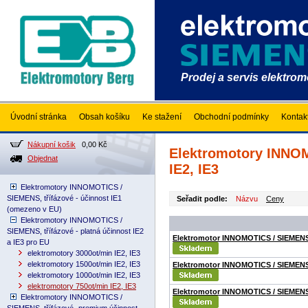
Prodej a servis elektro
Úvodní stránka
Obsah košíku
Ke stažení
Obchodní podmínky
Kontak
Nákupní košik
0,00 Kč
Elektromotory INNOMO
Objednat
IE2, IE3
Elektromotory INNOMOTICS /
SIEMENS, třífázové - účinnost IE1
Seřadit podle:
Názvu
Ceny
(omezeno v EU)
Elektromotory INNOMOTICS /
SIEMENS, třífázové - platná účinnost IE2
Elektromotor INNOMOTICS / SIEMENS
a IE3 pro EU
elektromotory 3000ot/min IE2, IE3
elektromotory 1500ot/min IE2, IE3
Elektromotor INNOMOTICS / SIEMENS
elektromotory 1000ot/min IE2, IE3
elektromotory 750ot/min IE2, IE3
Elektromotor INNOMOTICS / SIEMENS
Elektromotory INNOMOTICS /