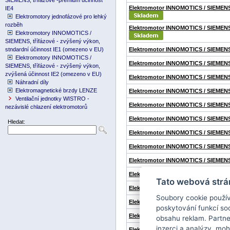
SIEMENS, třífázové -premium účinnost
Elektromotor INNOMOTICS / SIEMENS
IE4
Elektromotory jednofázové pro lehký
rozběh
Elektromotor INNOMOTICS / SIEMENS
Elektromotory INNOMOTICS /
SIEMENS, třífázové - zvýšený výkon,
stndardní účinnost IE1 (omezeno v EU)
Elektromotor INNOMOTICS / SIEMENS
Elektromotory INNOMOTICS /
Elektromotor INNOMOTICS / SIEMENS
SIEMENS, třífázové - zvýšený výkon,
zvýšená účinnost IE2 (omezeno v EU)
Elektromotor INNOMOTICS / SIEMENS
Náhradní díly
Elektromagnetické brzdy LENZE
Elektromotor INNOMOTICS / SIEMENS
Ventilační jednotky WISTRO -
Elektromotor INNOMOTICS / SIEMENS
nezávislé chlazení elektromotorů
Elektromotor INNOMOTICS / SIEMENS
Hledat:
Elektromotor INNOMOTICS / SIEMENS
Elektromotor INNOMOTICS / SIEMENS
Elektromotor INNOMOTICS / SIEMENS
Elektromotor INNOMOTICS / SIEMENS
Tato webová strá
Elektromotor INNOMOTICS / SIEMENS
Soubory cookie použív
Elektromotor INNOMOTICS / SIEMENS
poskytování funkcí soc
Elektromotor INNOMOTICS / SIEMENS
obsahu reklam. Partne
inzerci a analýzy, mo
Elektromotor INNOMOTICS / SIEMENS