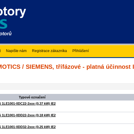
motorů
t
Napište nám
Registrace zákazníka
Přihlášení
TICS / SIEMENS, třífázové - platná účinnost I
Typové označení
 1LE1001-0DC22-2xxx (0,37 kW) IE2
 1LE1001-0DD22-2xxx (0,18 kW) IE2
 1LE1001-0DD32-2xxx (0,25 kW) IE2