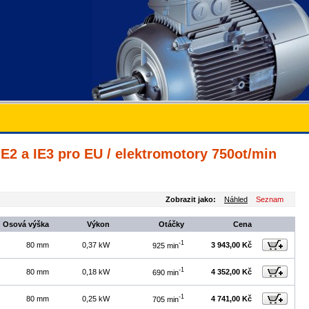
E2 a IE3 pro EU / elektromotory 750ot/min
Zobrazit jako:
Náhled
Seznam
Osová výška
Výkon
Otáčky
Cena
-1
80 mm
0,37 kW
3 943,00 Kč
925 min
-1
80 mm
0,18 kW
4 352,00 Kč
690 min
-1
80 mm
0,25 kW
4 741,00 Kč
705 min