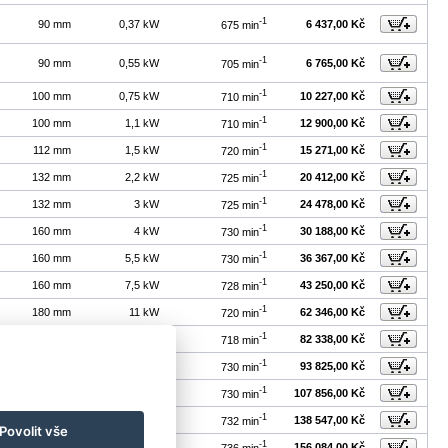
-1
90 mm
0,37 kW
6 437,00 Kč
675 min
-1
90 mm
0,55 kW
6 765,00 Kč
705 min
-1
100 mm
0,75 kW
10 227,00 Kč
710 min
-1
100 mm
1,1 kW
12 900,00 Kč
710 min
-1
112 mm
1,5 kW
15 271,00 Kč
720 min
-1
132 mm
2,2 kW
20 412,00 Kč
725 min
-1
132 mm
3 kW
24 478,00 Kč
725 min
-1
160 mm
4 kW
30 188,00 Kč
730 min
-1
160 mm
5,5 kW
36 367,00 Kč
730 min
-1
160 mm
7,5 kW
43 250,00 Kč
728 min
-1
180 mm
11 kW
62 346,00 Kč
720 min
-1
200 mm
15 kW
82 338,00 Kč
718 min
-1
225 mm
18,5 kW
93 825,00 Kč
730 min
-1
225 mm
22 kW
107 856,00 Kč
730 min
-1
250 mm
30 kW
138 547,00 Kč
732 min
Povolit vše
-1
280 mm
37 kW
156 084,00 Kč
736 min