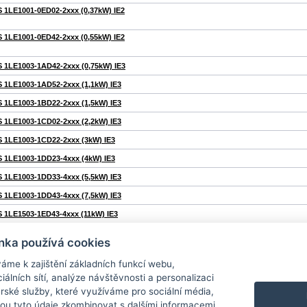
 1LE1001-0ED02-2xxx (0,37kW) IE2
 1LE1001-0ED42-2xxx (0,55kW) IE2
 1LE1003-1AD42-2xxx (0,75kW) IE3
 1LE1003-1AD52-2xxx (1,1kW) IE3
 1LE1003-1BD22-2xxx (1,5kW) IE3
 1LE1003-1CD02-2xxx (2,2kW) IE3
 1LE1003-1CD22-2xxx (3kW) IE3
 1LE1003-1DD23-4xxx (4kW) IE3
 1LE1003-1DD33-4xxx (5,5kW) IE3
 1LE1003-1DD43-4xxx (7,5kW) IE3
 1LE1503-1ED43-4xxx (11kW) IE3
 1LE1503-2AD53-4xxx (15kW) IE3
nka používá cookies
 1LE1503-2BD03-4xxx (18,5kW) IE3
áme k zajištění základních funkcí webu,
 1LE1503-2BD23-4xxx (22kW) IE3
iálních sítí, analýze návštěvnosti a personalizaci
 1LE1503-2CD23-4xxx (30kW) IE3
rské služby, které využíváme pro sociální média,
hou tyto údaje zkombinovat s dalšími informacemi,
 1LE1503-2DD03-4xxx (37kW) IE3