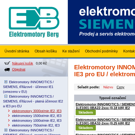
Prodej a servis elektro
Úvodní stránka
Obsah košíku
Ke stažení
Obchodní podmínky
Kontak
Nákupní košik
0,00 Kč
Elektromotory INNOMO
Objednat
IE3 pro EU / elektrom
Elektromotory INNOMOTICS /
SIEMENS, třífázové - účinnost IE1
Seřadit podle:
Názvu
Ceny
(omezeno v EU)
Elektromotory INNOMOTICS /
Typové označení
SIEMENS, třífázové - platná účinnost IE2
Elektromotor INNOMOTICS / SIEMEN
a IE3 pro EU
1LE1001-0BA22-2xxx (0,18 kW) IE2
elektromotory 3000ot/min IE2, IE3
elektromotory 1500ot/min IE2, IE3
Elektromotor INNOMOTICS / SIEMEN
elektromotory 1000ot/min IE2, IE3
1LE1001-0BA32-2xxx (0,25 kW) IE2
elektromotory 750ot/min IE2, IE3
Elektromotory INNOMOTICS /