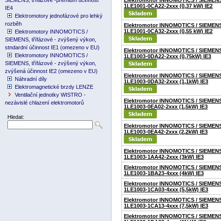
SIEMENS, třífázové -premium účinnost
Elektromotor INNOMOTICS / SIEMEN
1LE1001-0CA22-2xxx (0,37 kW) IE2
IE4
Elektromotory jednofázové pro lehký
rozběh
Elektromotor INNOMOTICS / SIEMEN
1LE1001-0CA32-2xxx (0,55 kW) IE2
Elektromotory INNOMOTICS /
SIEMENS, třífázové - zvýšený výkon,
stndardní účinnost IE1 (omezeno v EU)
Elektromotor INNOMOTICS / SIEMEN
Elektromotory INNOMOTICS /
1LE1003-0DA22-2xxx (0,75kW) IE3
SIEMENS, třífázové - zvýšený výkon,
zvýšená účinnost IE2 (omezeno v EU)
Elektromotor INNOMOTICS / SIEMEN
Náhradní díly
1LE1003-0DA32-2xxx (1,1kW) IE3
Elektromagnetické brzdy LENZE
Ventilační jednotky WISTRO -
Elektromotor INNOMOTICS / SIEMEN
nezávislé chlazení elektromotorů
1LE1003-0EA02-2xxx (1,5kW) IE3
Hledat:
Elektromotor INNOMOTICS / SIEMEN
1LE1003-0EA42-2xxx (2,2kW) IE3
Elektromotor INNOMOTICS / SIEMEN
1LE1003-1AA42-2xxx (3kW) IE3
Elektromotor INNOMOTICS / SIEMEN
1LE1003-1BA23-4xxx (4kW) IE3
Elektromotor INNOMOTICS / SIEMEN
1LE1003-1CA03-4xxx (5,5kW) IE3
Elektromotor INNOMOTICS / SIEMEN
1LE1003-1CA13-4xxx (7,5kW) IE3
Elektromotor INNOMOTICS / SIEMEN