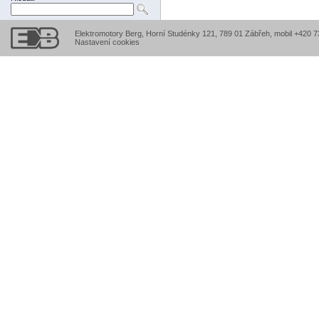
Elektromotory Berg, Horní Studénky 121, 789 01 Zábřeh, mobil +420 
Nastavení cookies