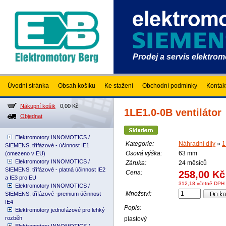
Prodej a servis elektro
Úvodní stránka
Obsah košíku
Ke stažení
Obchodní podmínky
Kontak
Nákupní košik
0,00 Kč
1LE1.0-0B ventilátor
Objednat
Elektromotory INNOMOTICS /
Kategorie:
Náhradní díly
»
1
SIEMENS, třífázové - účinnost IE1
Osová výška:
63 mm
(omezeno v EU)
Elektromotory INNOMOTICS /
Záruka:
24 měsíců
SIEMENS, třífázové - platná účinnost IE2
Cena:
258,00 Kč
a IE3 pro EU
312,18 včetně DPH
Elektromotory INNOMOTICS /
Množství:
SIEMENS, třífázové -premium účinnost
IE4
Popis:
Elektromotory jednofázové pro lehký
rozběh
plastový