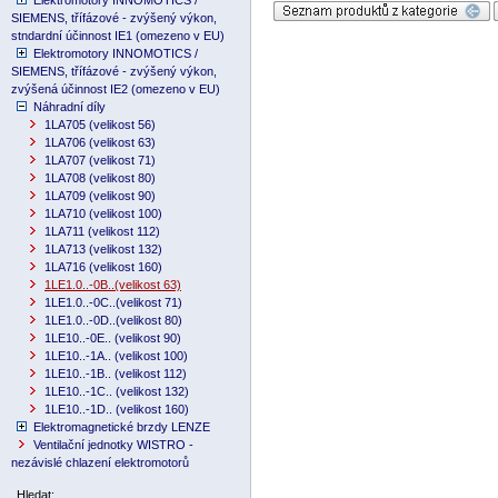
Elektromotory INNOMOTICS /
SIEMENS, třífázové - zvýšený výkon,
stndardní účinnost IE1 (omezeno v EU)
Elektromotory INNOMOTICS /
SIEMENS, třífázové - zvýšený výkon,
zvýšená účinnost IE2 (omezeno v EU)
Náhradní díly
1LA705 (velikost 56)
1LA706 (velikost 63)
1LA707 (velikost 71)
1LA708 (velikost 80)
1LA709 (velikost 90)
1LA710 (velikost 100)
1LA711 (velikost 112)
1LA713 (velikost 132)
1LA716 (velikost 160)
1LE1.0..-0B..(velikost 63)
1LE1.0..-0C..(velikost 71)
1LE1.0..-0D..(velikost 80)
1LE10..-0E.. (velikost 90)
1LE10..-1A.. (velikost 100)
1LE10..-1B.. (velikost 112)
1LE10..-1C.. (velikost 132)
1LE10..-1D.. (velikost 160)
Elektromagnetické brzdy LENZE
Ventilační jednotky WISTRO -
nezávislé chlazení elektromotorů
Hledat: